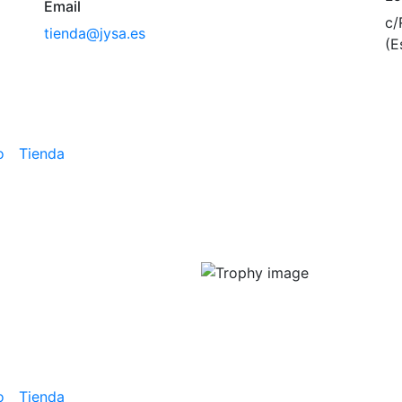
Email
c/
tienda@jysa.es
(E
o
Tienda
o
Tienda