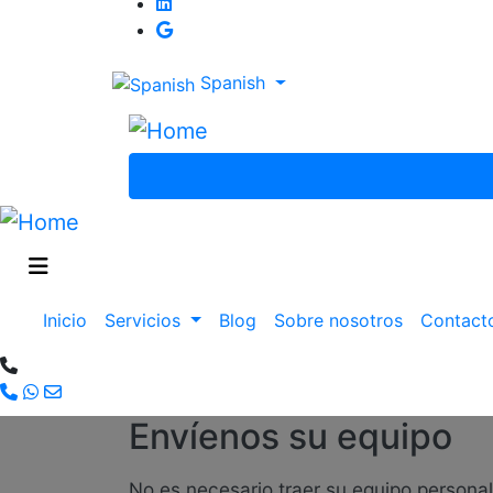
Spanish
Main
Inicio
Servicios
Blog
Sobre nosotros
Contact
navigation
Envíenos su equipo
No es necesario traer su equipo persona