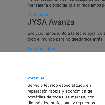
mensajería o solicitar que lo recojamos p
Contactanos
JYSA Avanza
Evolucionamos junto a la tecnología, co
todo el mundo para no quedarnos atrás.
Sobre nosotros
Portatiles
Servicio técnico especializado en
reparación rápida y económica de
portátiles de todas las marcas, con
diagnóstico profesional y repuestos