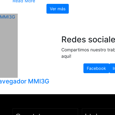
Read More
Ver más
Redes social
Compartimos nuestro trab
aqui!
Facebook
I
navegador MMI3G