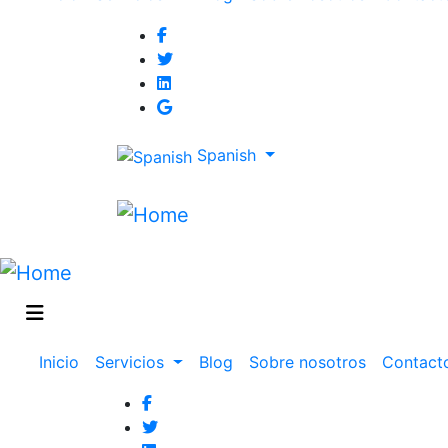
navigation
Spanish
Main
Inicio
Servicios
Blog
Sobre nosotros
Contact
navigation