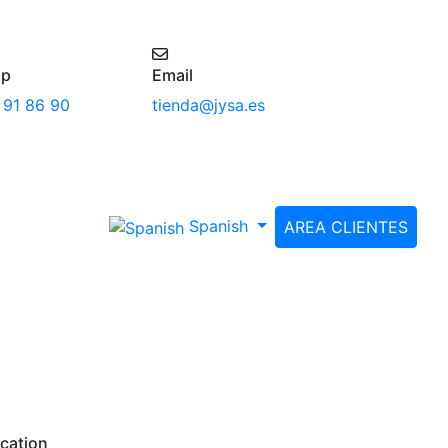
pp
Email
 91 86 90
tienda@jysa.es
Spanish
AREA CLIENTES
cation