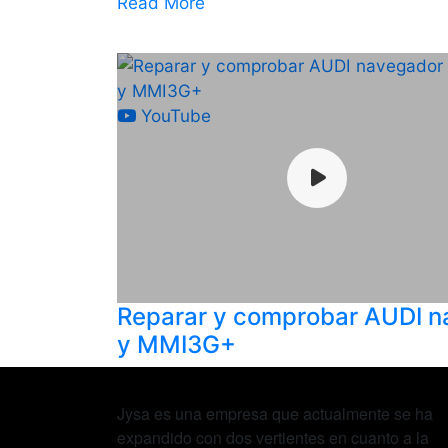
Read More
YouTube
Reparar y comprobar AUDI 
y MMI3G+
Jysa es una empresa que actualmente se ha
expandido con dos vertientes en cuanto a la