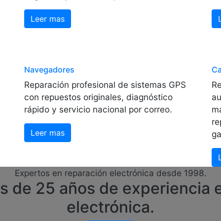
Leer mas
Navegadores
Ca
Reparación profesional de sistemas GPS
Re
con repuestos originales, diagnóstico
au
rápido y servicio nacional por correo.
ma
re
Leer mas
ga
Expertos en reparación electrónica desde 1998.
de 25 años de experiencia e
electrónica.