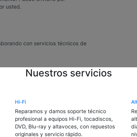
or usted.
laborando con servicios técnicos de
Nuestros servicios
Hi-Fi
Al
Reparamos y damos soporte técnico
Re
profesional a equipos Hi-Fi, tocadiscos,
al
DVD, Blu-ray y altavoces, con repuestos
di
originales y servicio rápido.
ni