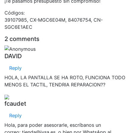
¡Te pasamos presupuesto sin compromiso!
Códigos:
39107985, CX-MGC6E04M, 84076754, CN-
SGC6E1AEC
2 comments
DAVID
Reply
HOLA, LA PANTALLA SE HA ROTO, FUNCIONA TODO
MENOS EL TACTIL, TENDRIA REPARACION??
fcaudet
Reply
Hola, para poder asesorarle, escríbanos un
correo: tienda@jysa.es, o bien por WhatsApp al