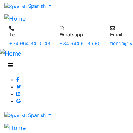
Spanish
Tel
Whatsapp
Email
+34 964 34 10 43
+34 644 91 86 90
tienda@jy
Spanish