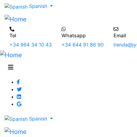
Spanish
Tel
Whatsapp
Email
+34 964 34 10 43
+34 644 91 86 90
tienda@jy
Spanish